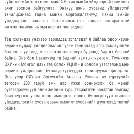
зүйн тасгийн хамт олон манай Нахиа эмийн үйлдвэртэй танилцах
аянг зохион байгууллаа. Энэхүү аяны хүрээнд үйлдвэртэй
танилцсанаас гадна манай мэргэжилтэнүүд Нахиа эмийн
үйлдвэрийн чанарын баталгаажилтын талаар сонирхолтой
илтгэл тависан нь эмч нарт их таалагдлаа.
Тэд хэлэхдээ үнэхээр заримдаа эргэлздэг л байлаа одоо харин
өөрийн нүдээр үйлдвэрлэлийг үзэж танилцаад эргэлзэх зүйлгүй
боллоо шүү гээд маш сэтгэл хангалуун буцсанд бид их баяртай
байна. Энэ бол Нахиачууд та бидний хамтын хүч юм. Түүнчлэн
ОХУ -ын Монгол дахь төв болох РЦНК - д болсон үзэсгэлэнд мөн
өөрийн үйлдвэрийн бүтээгдэхүүнүүдээ танилцуулж оролцлоо.
Энэ үеэр ОХУ-ын Эрхүүгийн Анагаах Ухааны их сургуулийг
төгссөн 200 гаруй эмч нар үзэж сонирхсон ба манай
бүтээгдэхүүнүүд олон жилийн турш тасралтгүй чанартай байгаад
баяр хүргэж улам олон импортыг орлох бүтээгдэхүүн шинээр
үйлдвэрлэхийг хүсэн ерөөж амжилт хүссэнийг дуулгахад таатай
байна.