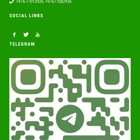
+976-77012926, +97677082926
SOCIAL LINKS
TELEGRAM