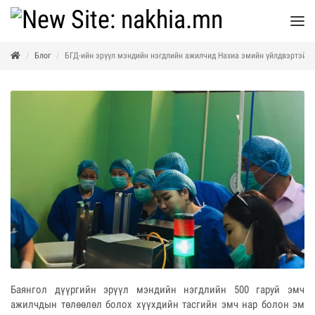
Блог
БГД-ийн эрүүл мэндийн нэгдлийн ажилчид Нахиа эмийн үйлдвэртэй т
Баянгол дүүргийн эрүүл мэндийн нэгдлийн 500 гаруй эмч
ажилчдын төлөөлөл болох хүүхдийн тасгийн эмч нар болон эм