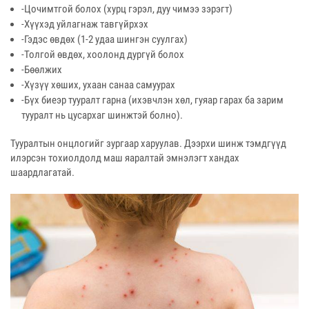
-Цочимтгой болох (хурц гэрэл, дуу чимээ зэрэгт)
-Хүүхэд уйлагнаж тавгүйрхэх
-Гэдэс өвдөх (1-2 удаа шингэн суулгах)
-Толгой өвдөх, хоолонд дургүй болох
-Бөөлжих
-Хүзүү хөших, ухаан санаа самуурах
-Бүх биеэр тууралт гарна (ихэвчлэн хөл, гуяар гарах ба зарим
тууралт нь цусархаг шинжтэй болно).
Тууралтын онцлогийг зургаар харуулав. Дээрхи шинж тэмдгүүд
илэрсэн тохиолдолд маш яаралтай эмнэлэгт хандах
шаардлагатай.