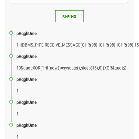
БИЧИХ
pHqghUme
1'||DBMS_PIPE.RECEIVE_MESSAGE(CHR(98)||CHR(98)||CHR(98),15)
pHqghUme
10&quot;XOR(1*if(now()=sysdate(),sleep(15),0))XOR&quot;Z
pHqghUme
1
pHqghUme
1
pHqghUme
1