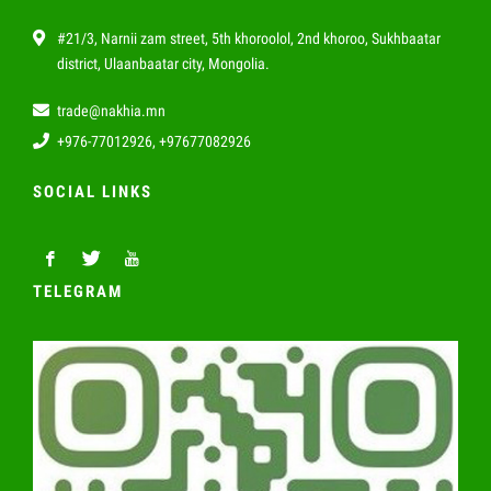
#21/3, Narnii zam street, 5th khoroolol, 2nd khoroo, Sukhbaatar
district, Ulaanbaatar city, Mongolia.
trade@nakhia.mn
+976-77012926, +97677082926
SOCIAL LINKS
TELEGRAM