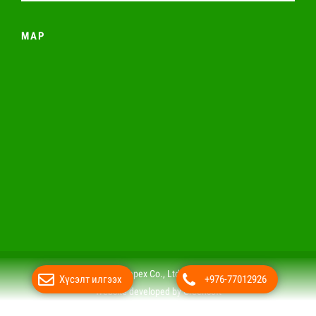
MAP
© 2019 Nakhia Impex Co., Ltd All rights reserved.
Хүсэлт илгээх
+976-77012926
Website developed by Greensoft