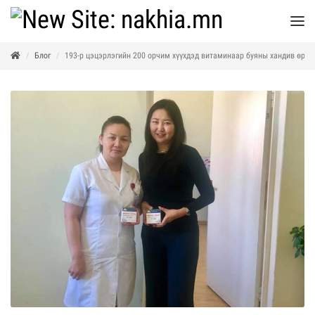
Блог
193-р цэцэрлэгийн 200 орчим хүүхдэд витаминаар буяны хандив өргө