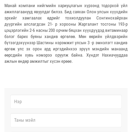
Манай компани нийгмийн хариуцлагын хүрээнд тодорхой үйл
ажиллагаанууд явуулдаг билээ. Бид саяхан Олон улсын хүүхдийн
эрхийг хамгаалах өдрийг тохиолдуулан Сонгинохайрхан
дүүргийн алслагдсан 21- р хорооны Жаргалант тосгоны 193-р
цэцэрлэгийн 2-6 насны 200 орчим бяцхан хүүхдүүдэд витаминаар
бэлэг барих буяны хандив өргөлөө. Мөн өөрийн үйлдвэрийн
бүтээгдэхүүнээр Шастины нэрэмжит улсын 3 -р эмнэлэгт хандив
өргөж улс эх орон ард иргэдийнхээ эрүүл мэндийн манаанд
өөрсдийн хувь нэмэрээ оруулж байна. Хүндэт Нахиачууддаа
ажлын өндөр амжилтыг хүсэн ерөөе.