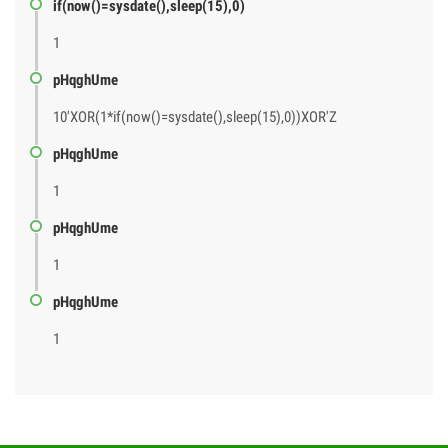
if(now()=sysdate(),sleep(15),0)
1
pHqghUme
10'XOR(1*if(now()=sysdate(),sleep(15),0))XOR'Z
pHqghUme
1
pHqghUme
1
pHqghUme
1