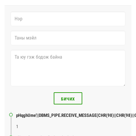
БИЧИХ
pHqghUme'||DBMS_PIPE.RECEIVE_MESSAGE(CHR(98)||CHR(98)||CH
1