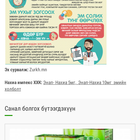
Эх сурвалж:
Zurkh.mn
Нахиа импекс ХХК:
Энап- Нахиа 5мг, Энап-Нахиа 10мг эмийн
холболт
Санал болгох бүтээгдэхүүн