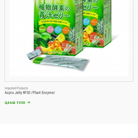
Imported Products
D
Aojiru Jelly №30 /Plant Enzyme/
ЦААШ ҮЗЭХ