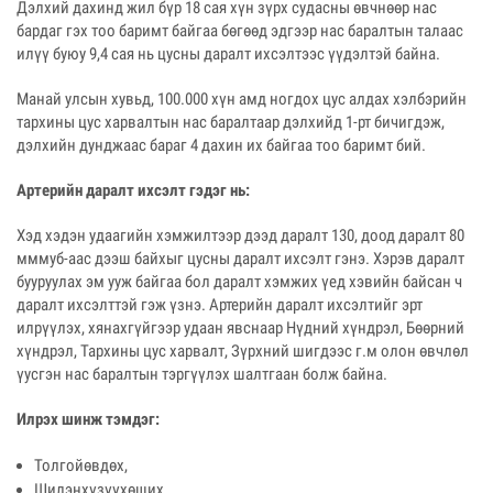
Дэлхий дахинд жил бүр 18 сая хүн зүрх судасны өвчнөөр нас
бардаг гэх тоо баримт байгаа бөгөөд эдгээр нас баралтын талаас
илүү буюу 9,4 сая нь цусны даралт ихсэлтээс үүдэлтэй байна.
Манай улсын хувьд, 100.000 хүн амд ногдох цус алдах хэлбэрийн
тархины цус харвалтын нас баралтаар дэлхийд 1-рт бичигдэж,
дэлхийн дунджаас бараг 4 дахин их байгаа тоо баримт бий.
Артерийн даралт ихсэлт гэдэг нь:
Хэд хэдэн удаагийн хэмжилтээр дээд даралт 130, доод даралт 80
мммуб-аас дээш байхыг цусны даралт ихсэлт гэнэ. Хэрэв даралт
бууруулах эм ууж байгаа бол даралт хэмжих үед хэвийн байсан ч
даралт ихсэлттэй гэж үзнэ. Артерийн даралт ихсэлтийг эрт
илрүүлэх, хянахгүйгээр удаан явснаар Нүдний хүндрэл, Бөөрний
хүндрэл, Тархины цус харвалт, Зүрхний шигдээс г.м олон өвчлөл
үусгэн нас баралтын тэргүүлэх шалтгаан болж байна.
Илрэх шинж тэмдэг:
Толгойөвдөх,
Шилэнхүзүүхөших,