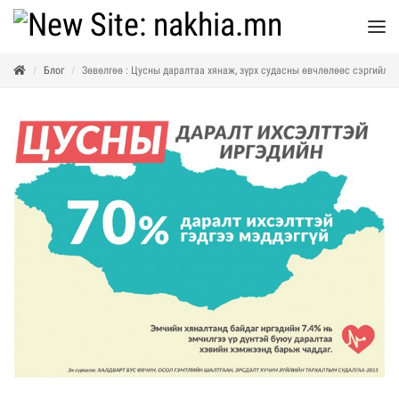
Блог
Зөвөлгөө : ​​​​​​Цусны даралтаа хянаж, зүрх судасны өвчлөлөөс сэргийлье