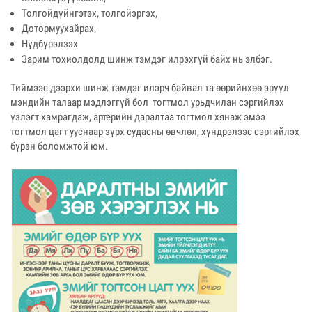
Толгойдүйнгэтэх, толгойэргэх,
Дотормуухайрах,
Нүдбүрэлзэх
Зарим тохиолдолд шинж тэмдэг илрэхгүй байх нь элбэг.
Тиймээс дээрхи шинж тэмдэг илэрч байвал та өөрийнхөө эрүүл
мэндийн талаар мэдлэггүй бол тогтмол урьдчилан сэргийлэх
үзлэгт хамрагдаж, артерийн даралтаа тогтмол хянаж эмээ
тогтмол цагт ууснаар зүрх судасны өвчлөл, хүндрэлээс сэргийлэх
бүрэн боломжтой юм.